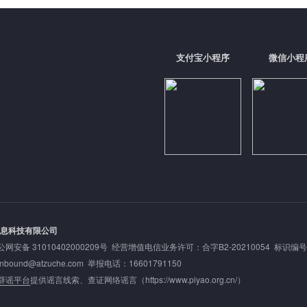
支付宝小程序
微信小程
信息科技有限公司
公网安备 31010402000209号
经营增值电信业务许可：合字B2-20210054 标识编号: 20
nd@atzuche.com 举报电话：16601791150
辟谣平台
提供谣言线索、查证网络谣言（
https://www.piyao.org.cn/
）