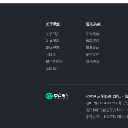
关于我们
规则条款
关于凹凸
平台规则
发展历程
租车流程
媒体报道
服务条款
品牌库
车主责任
租车价格表
隐私协议
全国租车
©2024 乐享似锦（浙江）
浙ICP备2024106990号
沪
违法和不良信息举报邮箱：inbou
您可以通过
中国互联网联合