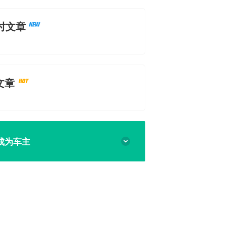
时文章
文章
成为车主
所在地
车辆归属地
择品牌
请选择车型