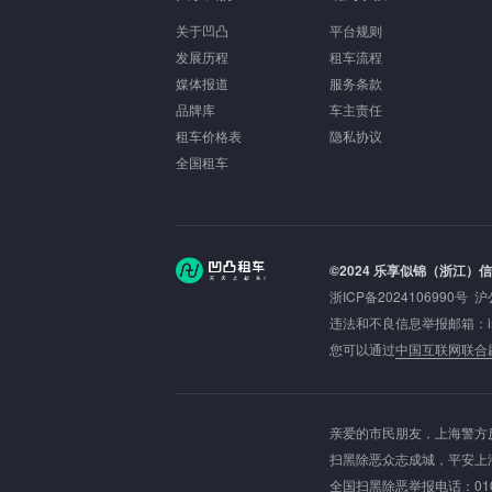
关于凹凸
平台规则
发展历程
租车流程
媒体报道
服务条款
品牌库
车主责任
租车价格表
隐私协议
全国租车
©2024 乐享似锦（浙江）
浙ICP备2024106990号
沪
违法和不良信息举报邮箱：inbou
您可以通过
中国互联网联合
亲爱的市民朋友，上海警方反
扫黑除恶众志成城，平安上
全国扫黑除恶举报电话：010